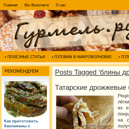
Главная
Мы Вконтакте
О нас
• ПОЛЕЗНЫЕ СТАТЬИ
• ГОТОВИМ В МИКРОВОЛНОВКЕ
• ГО
Posts Tagged ‘блины 
РЕКОМЕНДУЕМ
Татарские дрожжевые 
Реце
лёгк
их е
понр
на с
Как приготовить
полу
баклажаны с