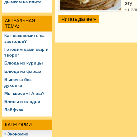
дымком на плите
эту 
«нел
Читать далее »
АКТУАЛЬНАЯ
ТЕМА:
Как сэкономить на
застолье?
Готовим сами сыр и
творог
Блюда из курицы
Блюда из фарша
Выпечка без
духовки
Мы квасим! А вы?
Блины и оладьи
Лайфхак
КАТЕГОРИИ
• Экономно