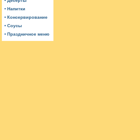
• Десерты
• Напитки
• Консервирование
• Соусы
• Праздничное меню