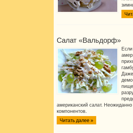
зимн
Чит
Салат «Вальдорф»
Есл
амер
прих
гамб
Да
дем
пищ
раз
пре
американский салат. Неожиданно 
компонентов.
Читать далее »