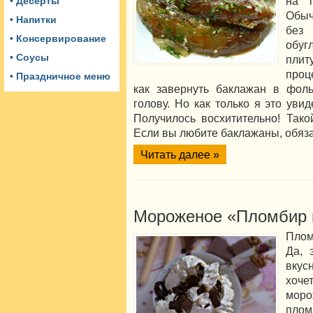
на г
• Десерты
Обыч
• Напитки
без
• Консервирование
обуг
• Соусы
плиту
проц
• Праздничное меню
как завернуть баклажан в фоль
голову. Но как только я это уви
Получилось восхитительно! Тако
Если вы любите баклажаны, обяза
Читать далее »
Мороженое «Пломбир
Плом
Да, 
вкус
хоч
моро
пло