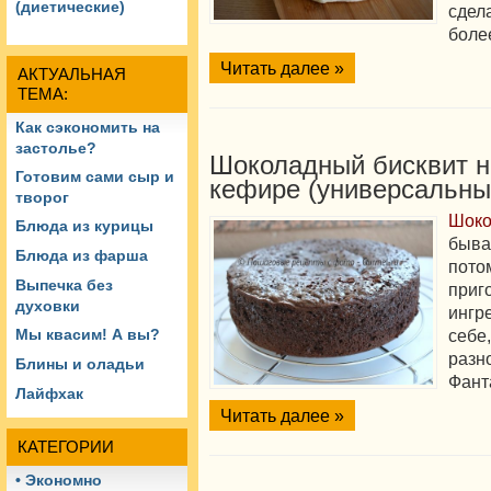
(диетические)
сдел
боле
Читать далее »
АКТУАЛЬНАЯ
ТЕМА:
Как сэкономить на
застолье?
Шоколадный бисквит н
Готовим сами сыр и
кефире (универсальны
творог
Шок
Блюда из курицы
быва
Блюда из фарша
пот
Выпечка без
при
духовки
ингр
себ
Мы квасим! А вы?
ра
Блины и оладьи
Фант
Лайфхак
Читать далее »
КАТЕГОРИИ
• Экономно