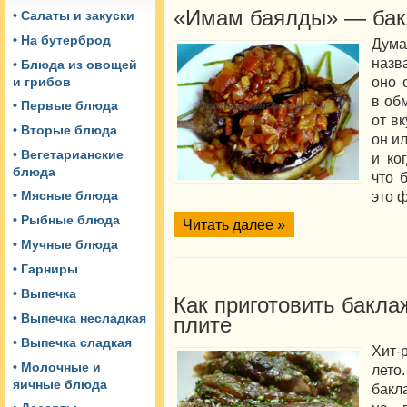
«Имам баялды» — бак
• Салаты и закуски
• На бутерброд
Дум
назв
• Блюда из овощей
оно 
и грибов
в об
• Первые блюда
от в
• Вторые блюда
он ил
• Вегетарианские
и ко
блюда
что 
это ф
• Мясные блюда
• Рыбные блюда
Читать далее »
• Мучные блюда
• Гарниры
• Выпечка
Как приготовить бакл
• Выпечка несладкая
плите
• Выпечка сладкая
Хит-
• Молочные и
лето
яичные блюда
бакл