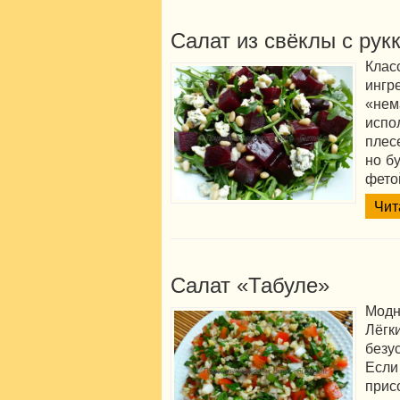
Салат из свёклы с рук
Кла
инг
«не
исп
плес
но бу
фето
Чит
Салат «Табуле»
Модн
Лёгк
безу
Есл
при