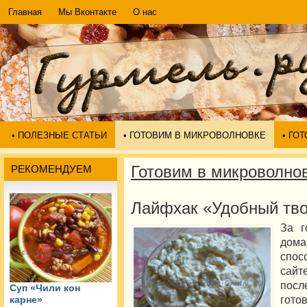
Главная
Мы Вконтакте
О нас
• ПОЛЕЗНЫЕ СТАТЬИ
• ГОТОВИМ В МИКРОВОЛНОВКЕ
• ГО
Готовим в микроволно
РЕКОМЕНДУЕМ
Лайфхак «Удобный тво
За г
дома
спос
сайт
пос
Суп «Чили кон
гото
карне»