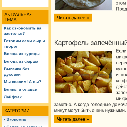
этом
Пред
АКТУАЛЬНАЯ
Читать далее »
ТЕМА:
Как сэкономить на
застолье?
Готовим сами сыр и
Картофель запечённый
творог
Если
Блюда из курицы
мик
Блюда из фарша
пере
кух
Выпечка без
исп
духовки
коэ
Мы квасим! А вы?
дей
Блины и оладьи
зап
Лайфхак
микр
заметно. А когда голодные домоч
минут могут быть очень нужными.
КАТЕГОРИИ
Читать далее »
• Экономно