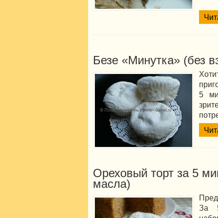
Чит
Безе «Минутка» (без в
Хоти
приг
5 ми
зрит
потр
Чит
Ореховый торт за 5 ми
масла)
Пред
За 