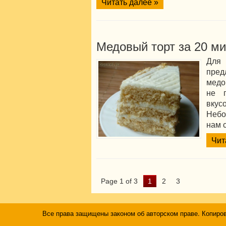
Читать далее »
Медовый торт за 20 ми
Для
пре
медо
не 
вкус
Небо
нам с
Чит
Page 1 of 3
1
2
3
Все права защищены законом об авторском праве. Копиро