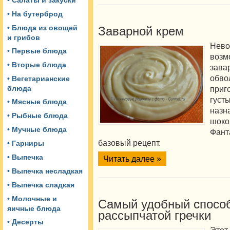
• Салаты и закуски
• На бутерброд
• Блюда из овощей
Заварной крем
и грибов
Нев
• Первые блюда
воз
• Вторые блюда
зава
об
• Вегетарианские
при
блюда
гус
• Мясные блюда
наз
• Рыбные блюда
шок
• Мучные блюда
Фант
базовый рецепт.
• Гарниры
• Выпечка
Читать далее »
• Выпечка несладкая
• Выпечка сладкая
• Молочные и
Самый удобный способ
яичные блюда
рассыпчатой гречки
• Десерты