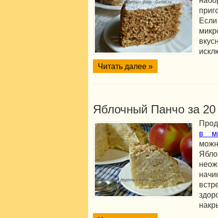
наб
приг
Если
микр
вкус
искл
Читать далее »
Яблочный Панчо за 20
Прод
в ми
можн
Ябло
неож
нач
встр
здор
накр