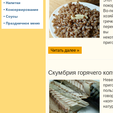
Этот
• Напитки
поко
• Консервирование
Во-
хозя
• Соусы
гре
• Праздничное меню
пере
вы 
нек
приг
Читать далее »
Скумбрия горячего коп
Нев
приг
пол
гов
«ко
нату