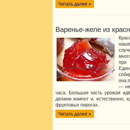
Читать далее »
Варенье-желе из крас
Кра
наше
случ
мног
при
Еди
собир
она 
— не
часа. Большая часть урожая идё
делаем компот и, естественно, 
фруктовых пирогах.
Читать далее »