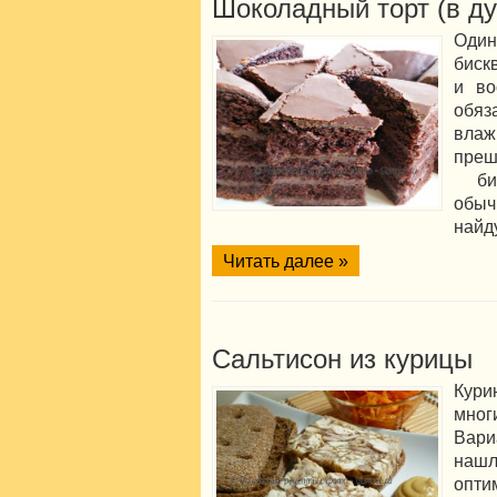
Шоколадный торт (в ду
Один
биск
и во
обяз
вл
преш
бис
обы
найд
Читать далее »
Сальтисон из курицы
Кур
мно
Вари
наш
опти