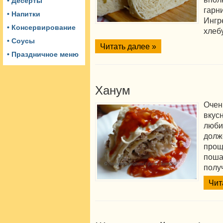
• Десерты
гар
• Напитки
Инг
• Консервирование
хлеб
• Соусы
Читать далее »
• Праздничное меню
Ханум
Очен
вку
люби
долж
прощ
поша
полу
Чит