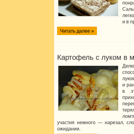
пон
Саль
легк
и в п
Читать далее »
Картофель с луком в 
Дел
спос
луко
и ра
в э
при
пере
тер
ломт
участия немного — нарезал, сл
ожидании.