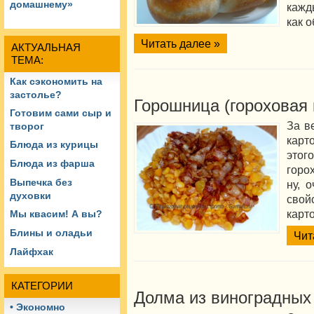
домашнему»
кажд
как 
Читать далее »
АКТУАЛЬНАЯ
ТЕМА:
Как сэкономить на
застолье?
Горошница (гороховая
Готовим сами сыр и
За в
творог
карт
Блюда из курицы
это
Блюда из фарша
горо
Выпечка без
ну, 
духовки
свой
карт
Мы квасим! А вы?
Блины и оладьи
Чит
Лайфхак
КАТЕГОРИИ
Долма из виноградных
• Экономно