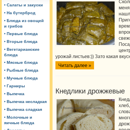
Скол
• Салаты и закуски
мен
• На бутерброд
наш
Приг
• Блюда из овощей
вре
и грибов
впро
• Первые блюда
свеж
• Вторые блюда
Поса
• Вегетарианские
цент
блюда
урожай листьев:)) Зато какая вку
• Мясные блюда
Читать далее »
• Рыбные блюда
• Мучные блюда
• Гарниры
Кнедлики дрожжевые
• Выпечка
Кнед
• Выпечка несладкая
хлеб
• Выпечка сладкая
слов
мног
• Молочные и
яичные блюда
дро
впол