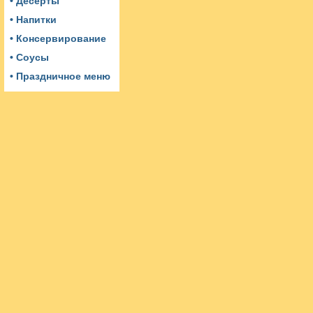
• Десерты
• Напитки
• Консервирование
• Соусы
• Праздничное меню