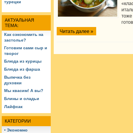
турецки
«кла
итал
тоже
АКТУАЛЬНАЯ
готов
ТЕМА:
Читать далее »
Как сэкономить на
застолье?
Готовим сами сыр и
творог
Блюда из курицы
Блюда из фарша
Выпечка без
духовки
Мы квасим! А вы?
Блины и оладьи
Лайфхак
КАТЕГОРИИ
• Экономно