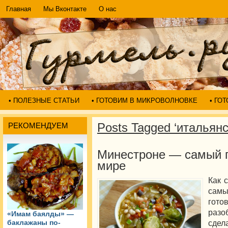
Главная
Мы Вконтакте
О нас
• ПОЛЕЗНЫЕ СТАТЬИ
• ГОТОВИМ В МИКРОВОЛНОВКЕ
• ГО
Posts Tagged ‘итальян
РЕКОМЕНДУЕМ
Минестроне — самый п
мире
Как 
сам
гот
разо
«Имам баялды» —
сдел
баклажаны по-