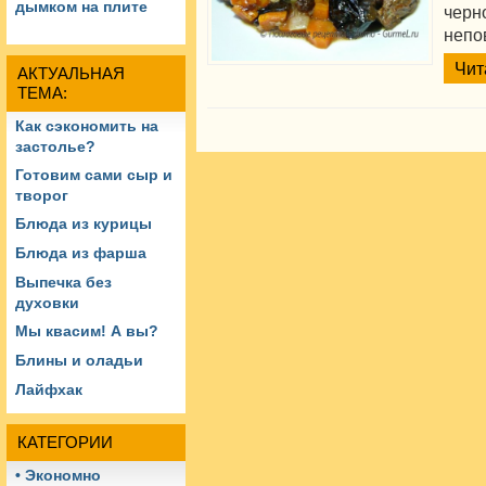
дымком на плите
чер
непо
Чит
АКТУАЛЬНАЯ
ТЕМА:
Как сэкономить на
застолье?
Готовим сами сыр и
творог
Блюда из курицы
Блюда из фарша
Выпечка без
духовки
Мы квасим! А вы?
Блины и оладьи
Лайфхак
КАТЕГОРИИ
• Экономно