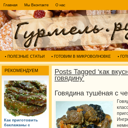
Главная
Мы Вконтакте
О нас
• ПОЛЕЗНЫЕ СТАТЬИ
• ГОТОВИМ В МИКРОВОЛНОВКЕ
• ГО
Posts Tagged ‘как вкус
РЕКОМЕНДУЕМ
говядину’
Говядина тушёная с ч
Говя
кл
при
Инг
Как приготовить
немн
баклажаны с