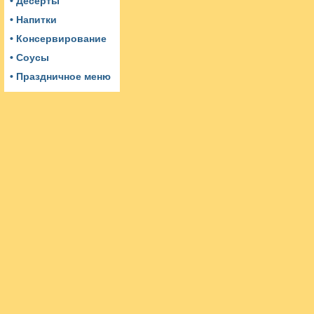
• Десерты
• Напитки
• Консервирование
• Соусы
• Праздничное меню