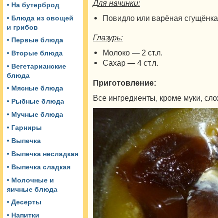
Для начинки:
• На бутерброд
Повидло или варёная сгущёнка 
• Блюда из овощей
и грибов
Глазурь:
• Первые блюда
Молоко — 2 ст.л.
• Вторые блюда
Сахар — 4 ст.л.
• Вегетарианские
блюда
Приготовление:
• Мясные блюда
Все ингредиенты, кроме муки, сло
• Рыбные блюда
• Мучные блюда
• Гарниры
• Выпечка
• Выпечка несладкая
• Выпечка сладкая
• Молочные и
яичные блюда
• Десерты
• Напитки