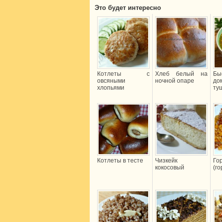
Это будет интересно
Котлеты с
Хлеб белый на
Бы
овсяными
ночной опаре
до
хлопьями
ту
Котлеты в тесте
Чизкейк
Го
кокосовый
(г