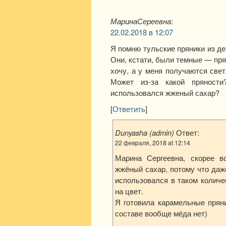
МаринаСереевна
:
22.02.2018 в 12:07
Я помню тульские пряники из де
Они, кстати, были темные — пря
хочу, а у меня получаются све
Может из-за какой пряност
использовался жженый сахар?
[
Ответить
]
Dunyasha (admin)
Ответ:
22 февраля, 2018 at 12:14
Марина Сергеевна, скорее в
жжёный сахар, потому что да
использовался в таком количе
на цвет.
Я готовила карамельные прян
составе вообще мёда нет)