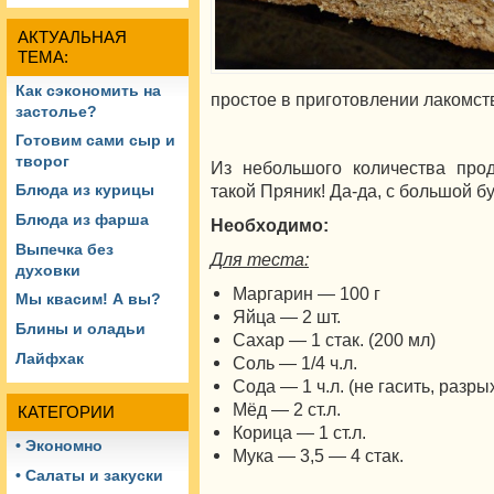
АКТУАЛЬНАЯ
ТЕМА:
Как сэкономить на
простое в приготовлении лакомст
застолье?
Готовим сами сыр и
творог
Из небольшого количества прод
такой Пряник! Да-да, с большой б
Блюда из курицы
Блюда из фарша
Необходимо:
Выпечка без
Для теста:
духовки
Маргарин — 100 г
Мы квасим! А вы?
Яйца — 2 шт.
Блины и оладьи
Сахар — 1 стак. (200 мл)
Лайфхак
Соль — 1/4 ч.л.
Сода — 1 ч.л. (не гасить, разр
Мёд — 2 ст.л.
КАТЕГОРИИ
Корица — 1 ст.л.
• Экономно
Мука — 3,5 — 4 стак.
• Салаты и закуски