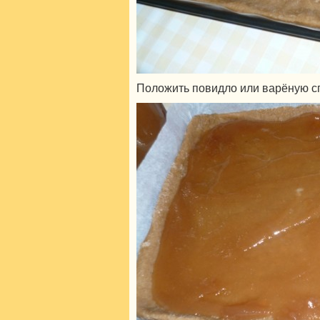
Положить повидло или варёную сг