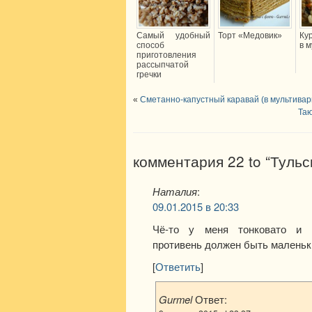
Самый удобный
Торт «Медовик»
Ку
способ
в 
приготовления
рассыпчатой
гречки
«
Сметанно-капустный каравай (в мультивар
Таю
комментария 22 to “Тульс
Наталия
:
09.01.2015 в 20:33
Чё-то у меня тонковато и с
противень должен быть маленьк
[
Ответить
]
Gurmel
Ответ: