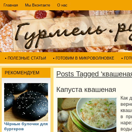
Главная
Мы Вконтакте
О нас
• ПОЛЕЗНЫЕ СТАТЬИ
• ГОТОВИМ В МИКРОВОЛНОВКЕ
• ГО
Posts Tagged ‘квашена
РЕКОМЕНДУЕМ
Капуста квашеная
Как 
верн
кваш
в пр
наре
Чёрные булочки для
вод
бургеров