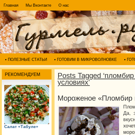
Главная
Мы Вконтакте
О нас
• ПОЛЕЗНЫЕ СТАТЬИ
• ГОТОВИМ В МИКРОВОЛНОВКЕ
• ГО
Posts Tagged ‘пломби
РЕКОМЕНДУЕМ
условиях’
Мороженое «Пломбир
Плом
Да, 
вкус
хоч
Салат «Табуле»
моро