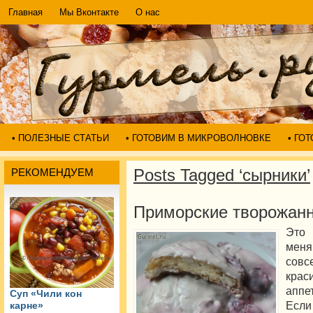
Главная
Мы Вконтакте
О нас
• ПОЛЕЗНЫЕ СТАТЬИ
• ГОТОВИМ В МИКРОВОЛНОВКЕ
• ГО
Posts Tagged ‘сырники’
РЕКОМЕНДУЕМ
Приморские творожан
Это 
меня
совс
кра
аппе
Суп «Чили кон
Если
карне»