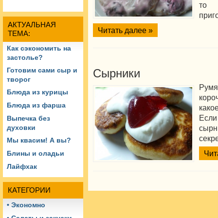
то 
приг
АКТУАЛЬНАЯ
Читать далее »
ТЕМА:
Как сэкономить на
застолье?
Готовим сами сыр и
Сырники
творог
Рум
Блюда из курицы
коро
Блюда из фарша
како
Есл
Выпечка без
сырн
духовки
секр
Мы квасим! А вы?
Чит
Блины и оладьи
Лайфхак
КАТЕГОРИИ
• Экономно