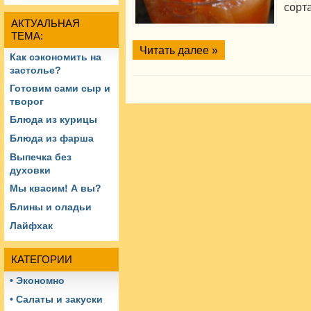
сорта
АКТУАЛЬНАЯ
ТЕМА:
Читать далее »
Как сэкономить на
застолье?
Готовим сами сыр и
творог
Блюда из курицы
Блюда из фарша
Выпечка без
духовки
Мы квасим! А вы?
Блины и оладьи
Лайфхак
КАТЕГОРИИ
• Экономно
• Салаты и закуски