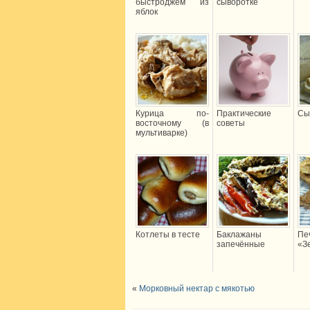
быстроджем из
сыворотке
яблок
Курица по-
Практические
Сы
восточному (в
советы
мультиварке)
Котлеты в тесте
Баклажаны
Пе
запечённые
«З
«
Морковный нектар с мякотью