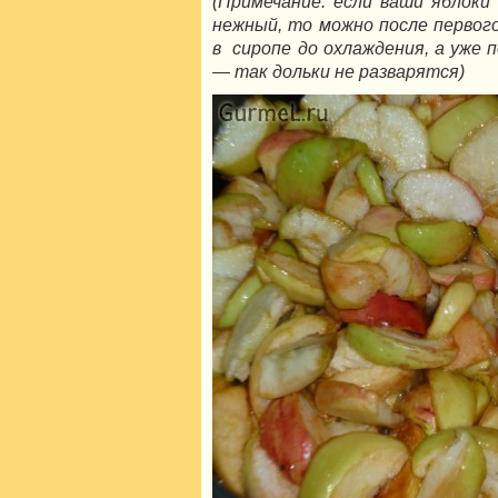
(Примечание: если ваши яблоки 
нежный, то можно после первог
в сиропе до охлаждения, а уже 
— так дольки не разварятся)