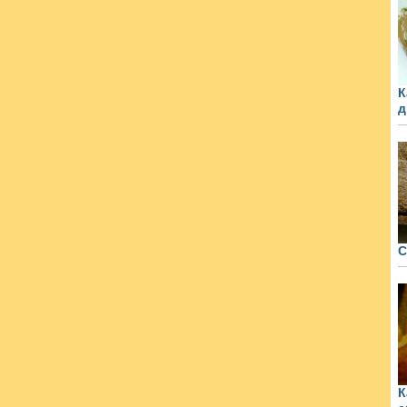
К
д
С
К