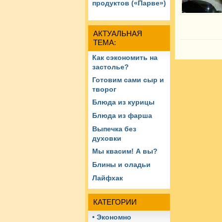
продуктов («Парве»)
АКТУАЛЬНАЯ
ТЕМА:
Как сэкономить на
застолье?
Готовим сами сыр и
творог
Блюда из курицы
Блюда из фарша
Выпечка без
духовки
Мы квасим! А вы?
Блины и оладьи
Лайфхак
КАТЕГОРИИ
• Экономно