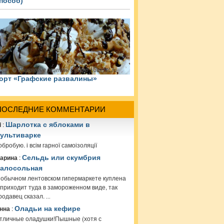
пособ)
орт «Графские развалины»
ПОСЛЕДНИЕ КОММЕНТАРИИ
i
:
Шарлотка с яблоками в
ультиварке
обробую. і всім гарної самоізоляції
арина
:
Сельдь или скумбрия
алосольная
 обычном лентовском гипермаркете куплена
 приходит туда в замороженном виде, так
родавец сказал.
...
нна
:
Оладьи на кефире
тличные оладушки!Пышные (хотя с