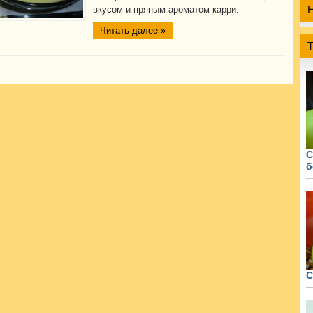
вкусом и пряным ароматом карри.
Читать далее »
С
б
С