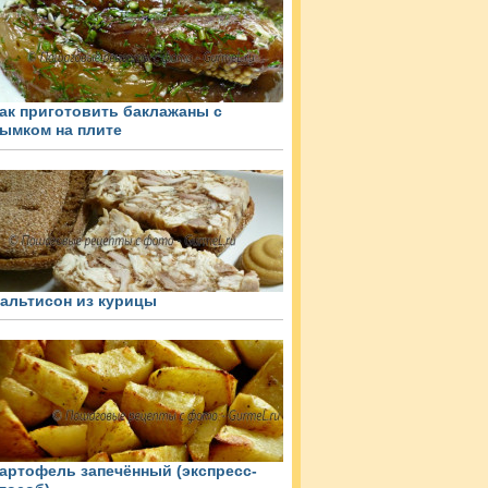
ак приготовить баклажаны с
ымком на плите
альтисон из курицы
артофель запечённый (экспресс-