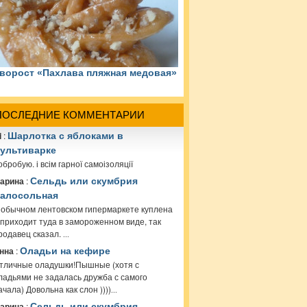
ворост «Пахлава пляжная медовая»
ПОСЛЕДНИЕ КОММЕНТАРИИ
i
:
Шарлотка с яблоками в
ультиварке
обробую. і всім гарної самоізоляції
арина
:
Сельдь или скумбрия
алосольная
 обычном лентовском гипермаркете куплена
 приходит туда в замороженном виде, так
родавец сказал.
...
нна
:
Оладьи на кефире
тличные оладушки!Пышные (хотя с
ладьями не задалась дружба с самого
ачала) Довольна как слон ))))
...
арина
:
Сельдь или скумбрия