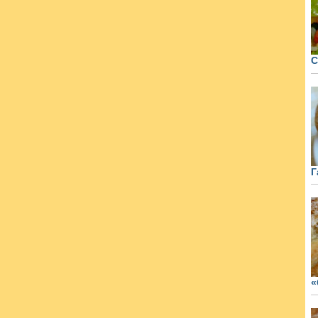
С
Г
«