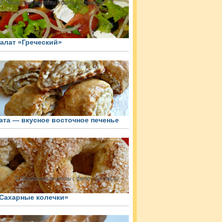
алат «Греческий»
ата — вкусное восточное печенье
Сахарные колечки»