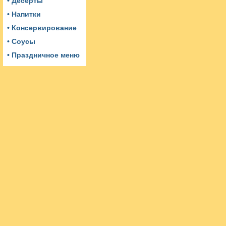
• Десерты
• Напитки
• Консервирование
• Соусы
• Праздничное меню