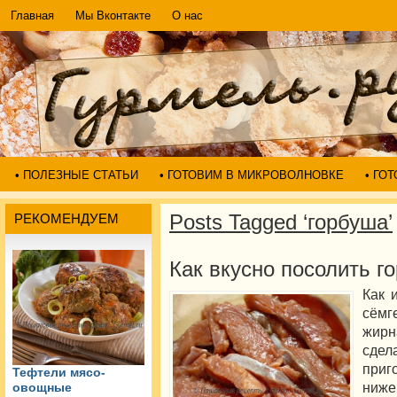
Главная
Мы Вконтакте
О нас
• ПОЛЕЗНЫЕ СТАТЬИ
• ГОТОВИМ В МИКРОВОЛНОВКЕ
• ГО
Posts Tagged ‘горбуша’
РЕКОМЕНДУЕМ
Как вкусно посолить г
Как 
сёмг
жирн
сдел
приг
Тефтели мясо-
ниже
овощные