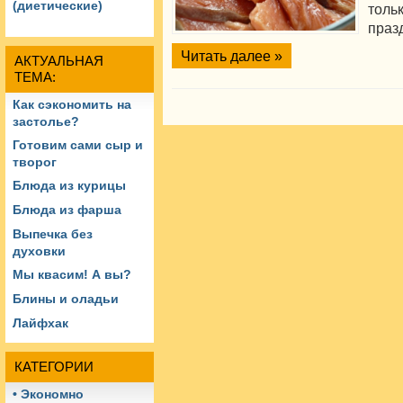
(диетические)
толь
праз
Читать далее »
АКТУАЛЬНАЯ
ТЕМА:
Как сэкономить на
застолье?
Готовим сами сыр и
творог
Блюда из курицы
Блюда из фарша
Выпечка без
духовки
Мы квасим! А вы?
Блины и оладьи
Лайфхак
КАТЕГОРИИ
• Экономно