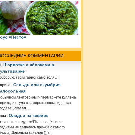
оус «Песто»
ПОСЛЕДНИЕ КОММЕНТАРИИ
i
:
Шарлотка с яблоками в
ультиварке
обробую. і всім гарної самоізоляції
арина
:
Сельдь или скумбрия
алосольная
 обычном лентовском гипермаркете куплена
 приходит туда в замороженном виде, так
родавец сказал.
...
нна
:
Оладьи на кефире
тличные оладушки!Пышные (хотя с
ладьями не задалась дружба с самого
ачала) Довольна как слон ))))
...