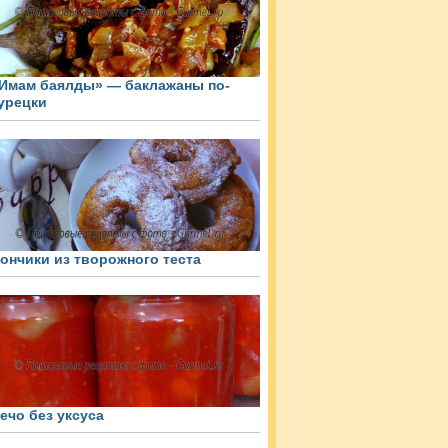
Имам баялды» — баклажаны по-
урецки
ончики из творожного теста
ечо без уксуса