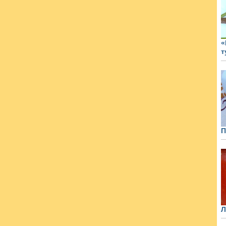
«
т
П
Л