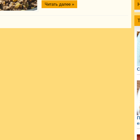
Читать далее »
С
П
e