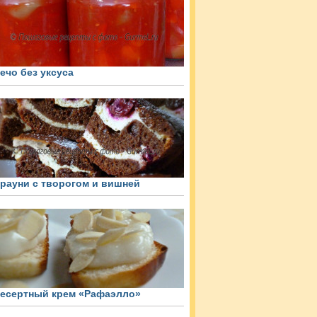
ечо без уксуса
рауни с творогом и вишней
есертный крем «Рафаэлло»