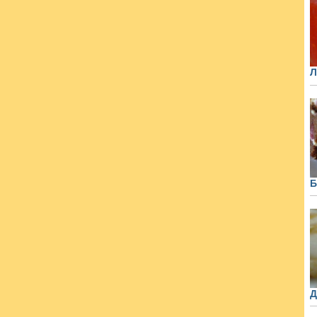
Л
Б
Д