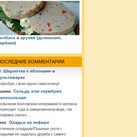
олбаса в кружке (домашняя,
арёная)
ПОСЛЕДНИЕ КОММЕНТАРИИ
i
:
Шарлотка с яблоками в
ультиварке
обробую. і всім гарної самоізоляції
арина
:
Сельдь или скумбрия
алосольная
 обычном лентовском гипермаркете куплена
 приходит туда в замороженном виде, так
родавец сказал.
...
нна
:
Оладьи на кефире
тличные оладушки!Пышные (хотя с
ладьями не задалась дружба с самого