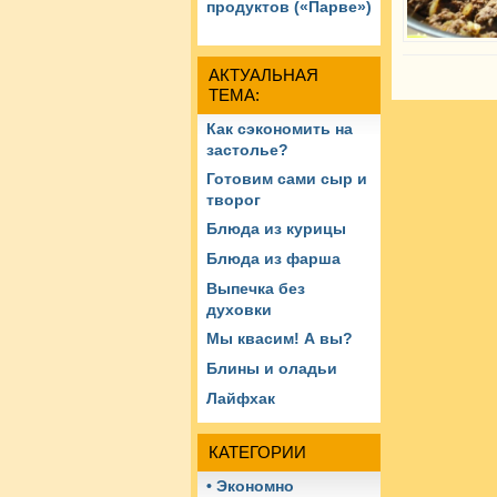
продуктов («Парве»)
АКТУАЛЬНАЯ
ТЕМА:
Как сэкономить на
застолье?
Готовим сами сыр и
творог
Блюда из курицы
Блюда из фарша
Выпечка без
духовки
Мы квасим! А вы?
Блины и оладьи
Лайфхак
КАТЕГОРИИ
• Экономно