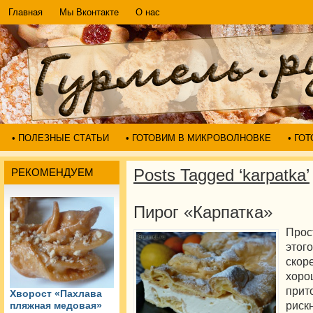
Главная
Мы Вконтакте
О нас
• ПОЛЕЗНЫЕ СТАТЬИ
• ГОТОВИМ В МИКРОВОЛНОВКЕ
• ГО
Posts Tagged ‘karpatka’
РЕКОМЕНДУЕМ
Пирог «Карпатка»
Прос
этог
скор
хор
при
Хворост «Пахлава
рис
пляжная медовая»