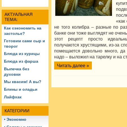
купи
подв
АКТУАЛЬНАЯ
посл
ТЕМА:
«как
не того колибра – разные по раз
Как сэкономить на
банке они тоже выглядят не очень
застолье?
этот рецепт просто идеальн
Готовим сами сыр и
получаются хрустящими, из-за сп
творог
помещается довольно много, да 
Блюда из курицы
надо – выложил на тарелку и на ст
Блюда из фарша
Читать далее »
Выпечка без
духовки
Мы квасим! А вы?
Блины и оладьи
Лайфхак
КАТЕГОРИИ
• Экономно