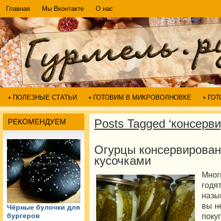
Главная
Мы Вконтакте
О нас
• ПОЛЕЗНЫЕ СТАТЬИ
• ГОТОВИМ В МИКРОВОЛНОВКЕ
• ГО
Posts Tagged ‘консерв
РЕКОМЕНДУЕМ
Огурцы консервирован
кусочками
Мног
год
назы
вы н
Чёрные булочки для
поку
бургеров