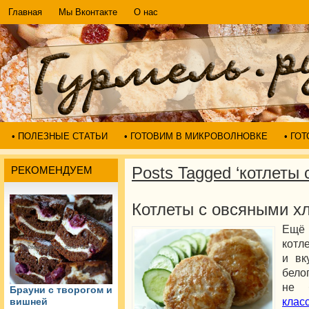
Главная
Мы Вконтакте
О нас
• ПОЛЕЗНЫЕ СТАТЬИ
• ГОТОВИМ В МИКРОВОЛНОВКЕ
• ГО
Posts Tagged ‘котлеты 
РЕКОМЕНДУЕМ
Котлеты с овсяными х
Ещё 
котл
и вк
бело
не 
Брауни с творогом и
клас
вишней