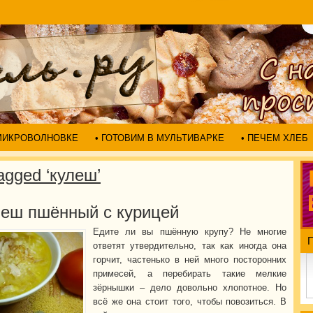
 МИКРОВОЛНОВКЕ
• ГОТОВИМ В МУЛЬТИВАРКЕ
• ПЕЧЕМ ХЛЕБ
agged ‘кулеш’
леш пшённый с курицей
Едите ли вы пшённую крупу? Не многие
ответят утвердительно, так как иногда она
горчит, частенько в ней много посторонних
примесей, а перебирать такие мелкие
зёрнышки – дело довольно хлопотное. Но
всё же она стоит того, чтобы повозиться. В