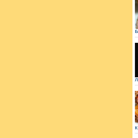
Б
Л
К