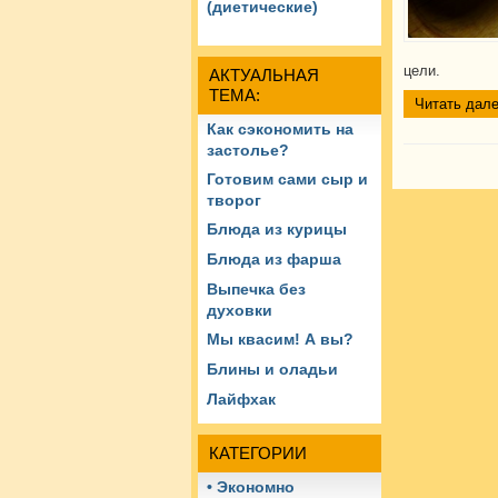
(диетические)
цели.
АКТУАЛЬНАЯ
ТЕМА:
Читать дале
Как сэкономить на
застолье?
Готовим сами сыр и
творог
Блюда из курицы
Блюда из фарша
Выпечка без
духовки
Мы квасим! А вы?
Блины и оладьи
Лайфхак
КАТЕГОРИИ
• Экономно