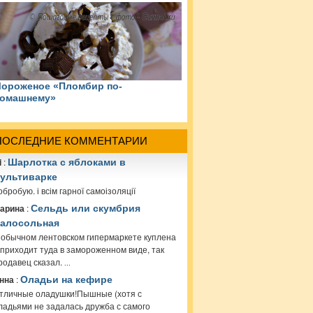
ороженое «Пломбир по-
омашнему»
ПОСЛЕДНИЕ КОММЕНТАРИИ
i
:
Шарлотка с яблоками в
ультиварке
обробую. і всім гарної самоізоляції
арина
:
Сельдь или скумбрия
алосольная
 обычном лентовском гипермаркете куплена
 приходит туда в замороженном виде, так
родавец сказал.
...
нна
:
Оладьи на кефире
тличные оладушки!Пышные (хотя с
ладьями не задалась дружба с самого