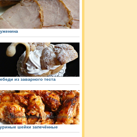
уженина
ебеди из заварного теста
уриные шейки запечённые