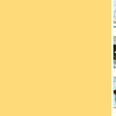
Ш
к
Б
«