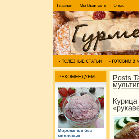
Главная
Мы Вконтакте
О нас
• ПОЛЕЗНЫЕ СТАТЬИ
• ГОТОВИМ В
Posts T
РЕКОМЕНДУЕМ
мультив
Курица
«рукав
Мороженое без
молочных