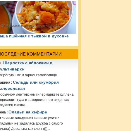
аша пшённая с тыквой в духовке
ПОСЛЕДНИЕ КОММЕНТАРИИ
i
:
Шарлотка с яблоками в
ультиварке
обробую. і всім гарної самоізоляції
арина
:
Сельдь или скумбрия
алосольная
 обычном лентовском гипермаркете куплена
 приходит туда в замороженном виде, так
родавец сказал.
...
нна
:
Оладьи на кефире
тличные оладушки!Пышные (хотя с
ладьями не задалась дружба с самого
ачала) Довольна как слон ))))
...