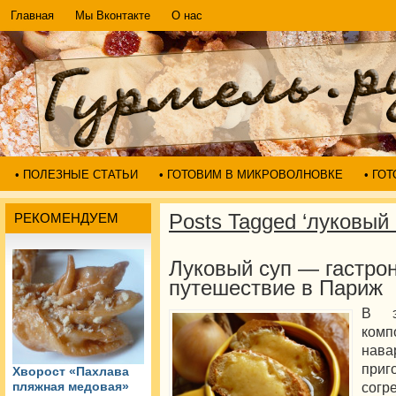
Главная
Мы Вконтакте
О нас
• ПОЛЕЗНЫЕ СТАТЬИ
• ГОТОВИМ В МИКРОВОЛНОВКЕ
• ГО
Posts Tagged ‘луковый 
РЕКОМЕНДУЕМ
Луковый суп — гастро
путешествие в Париж
В э
ком
нав
приг
Хворост «Пахлава
сог
пляжная медовая»