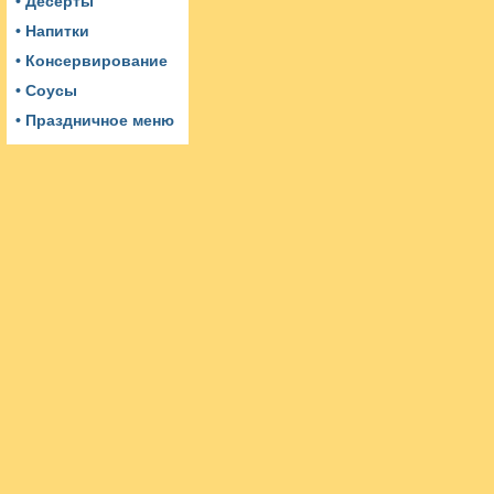
• Десерты
• Напитки
• Консервирование
• Соусы
• Праздничное меню