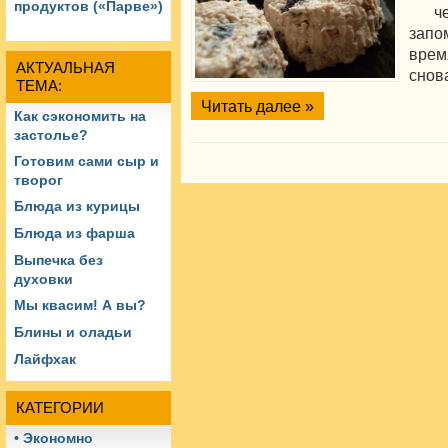
продуктов («Парве»)
чер
запо
врем
АКТУАЛЬНАЯ
сно
ТЕМА:
Читать далее »
Как сэкономить на
застолье?
Готовим сами сыр и
творог
Блюда из курицы
Блюда из фарша
Выпечка без
духовки
Мы квасим! А вы?
Блины и оладьи
Лайфхак
КАТЕГОРИИ
• Экономно