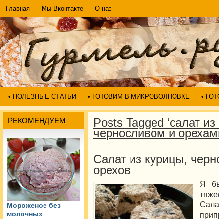
Главная
Мы Вконтакте
О нас
• ПОЛЕЗНЫЕ СТАТЬИ
• ГОТОВИМ В МИКРОВОЛНОВКЕ
• ГО
Posts Tagged ‘салат из
РЕКОМЕНДУЕМ
черносливом и орехам
Салат из курицы, черн
орехов
Я бы
тяже
Сал
Мороженое без
молочных
при