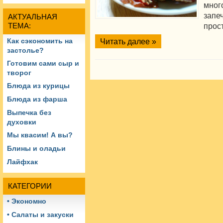
мно
запе
АКТУАЛЬНАЯ
прос
ТЕМА:
Читать далее »
Как сэкономить на
застолье?
Готовим сами сыр и
творог
Блюда из курицы
Блюда из фарша
Выпечка без
духовки
Мы квасим! А вы?
Блины и оладьи
Лайфхак
КАТЕГОРИИ
• Экономно
• Салаты и закуски