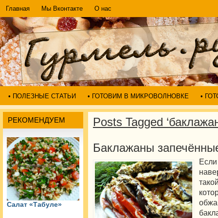
Главная
Мы Вконтакте
О нас
• ПОЛЕЗНЫЕ СТАТЬИ
• ГОТОВИМ В МИКРОВОЛНОВКЕ
• ГО
Posts Tagged ‘баклаж
РЕКОМЕНДУЕМ
Баклажаны запечённы
Если
нав
тако
кот
обжа
Салат «Табуле»
бак