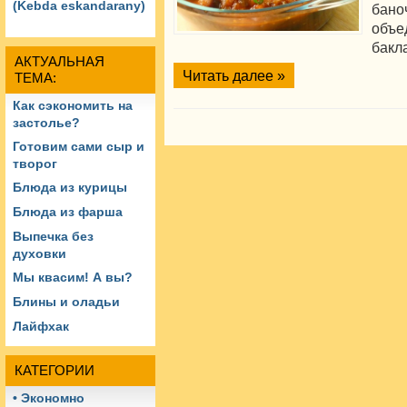
(Kebda eskandarany)
бан
объ
бакл
АКТУАЛЬНАЯ
Читать далее »
ТЕМА:
Как сэкономить на
застолье?
Готовим сами сыр и
творог
Блюда из курицы
Блюда из фарша
Выпечка без
духовки
Мы квасим! А вы?
Блины и оладьи
Лайфхак
КАТЕГОРИИ
• Экономно