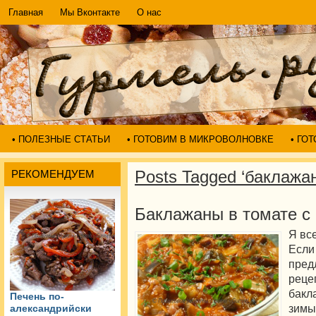
Главная
Мы Вконтакте
О нас
• ПОЛЕЗНЫЕ СТАТЬИ
• ГОТОВИМ В МИКРОВОЛНОВКЕ
• ГО
Posts Tagged ‘баклажа
РЕКОМЕНДУЕМ
Баклажаны в томате с
Я вс
Если
пре
реце
бакл
Печень по-
зимы
александрийски