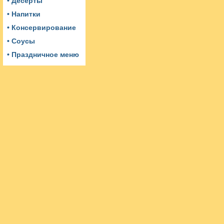
• Десерты
• Напитки
• Консервирование
• Соусы
• Праздничное меню