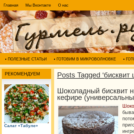
Главная
Мы Вконтакте
О нас
• ПОЛЕЗНЫЕ СТАТЬИ
• ГОТОВИМ В МИКРОВОЛНОВКЕ
• ГО
Posts Tagged ‘бисквит
РЕКОМЕНДУЕМ
Шоколадный бисквит н
кефире (универсальны
Шок
быва
пот
при
Салат «Табуле»
ингр