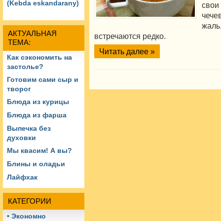
(Kebda eskandarany)
сво
чече
жал
АКТУАЛЬНАЯ
встречаются редко.
ТЕМА:
Читать далее »
Как сэкономить на
застолье?
Готовим сами сыр и
творог
Блюда из курицы
Блюда из фарша
Выпечка без
духовки
Мы квасим! А вы?
Блины и оладьи
Лайфхак
КАТЕГОРИИ
• Экономно