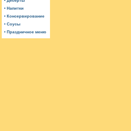
• Десерты
• Напитки
• Консервирование
• Соусы
• Праздничное меню