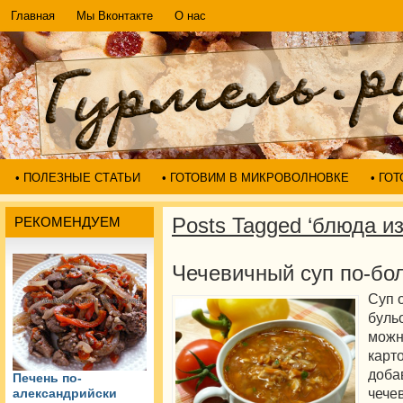
Главная
Мы Вконтакте
О нас
• ПОЛЕЗНЫЕ СТАТЬИ
• ГОТОВИМ В МИКРОВОЛНОВКЕ
• ГО
Posts Tagged ‘блюда и
РЕКОМЕНДУЕМ
Чечевичный суп по-бо
Суп 
буль
можн
карт
доба
Печень по-
чече
александрийски