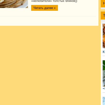
«нелюбители» толстых блинов))
Читать далее »
К
«