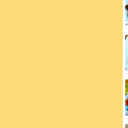
«
С
Д