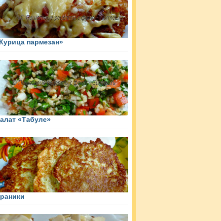
Курица пармезан»
алат «Табуле»
раники