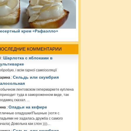
есертный крем «Рафаэлло»
ПОСЛЕДНИЕ КОММЕНТАРИИ
i
:
Шарлотка с яблоками в
ультиварке
обробую. і всім гарної самоізоляції
арина
:
Сельдь или скумбрия
алосольная
 обычном лентовском гипермаркете куплена
 приходит туда в замороженном виде, так
родавец сказал.
...
нна
:
Оладьи на кефире
тличные оладушки!Пышные (хотя с
ладьями не задалась дружба с самого
ачала) Довольна как слон ))))
...
арина
:
Сельдь или скумбрия