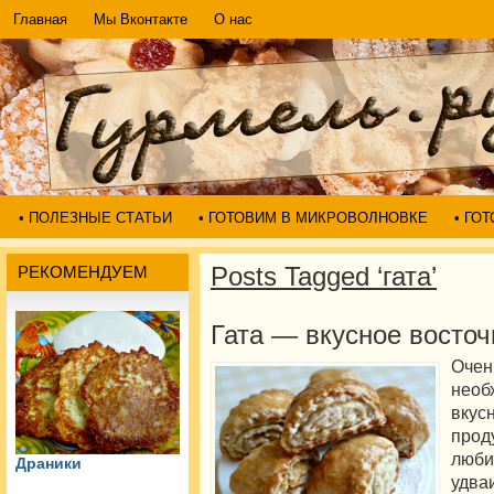
Главная
Мы Вконтакте
О нас
• ПОЛЕЗНЫЕ СТАТЬИ
• ГОТОВИМ В МИКРОВОЛНОВКЕ
• ГО
Posts Tagged ‘гата’
РЕКОМЕНДУЕМ
Гата — вкусное восточ
Очен
необ
вкус
про
люб
Драники
удва