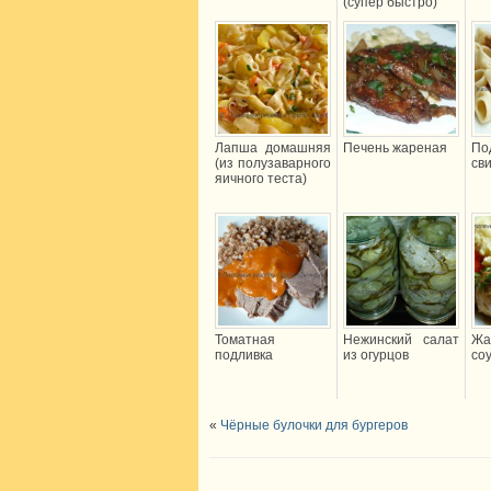
(супер быстро)
Лапша домашняя
Печень жареная
П
(из полузаварного
св
яичного теста)
Томатная
Нежинский салат
Жа
подливка
из огурцов
со
«
Чёрные булочки для бургеров