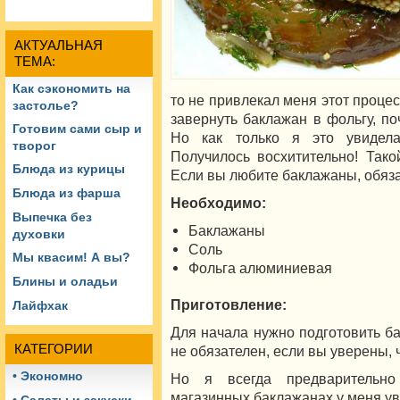
АКТУАЛЬНАЯ
ТЕМА:
Как сэкономить на
то не привлекал меня этот процес
застолье?
завернуть баклажан в фольгу, по
Готовим сами сыр и
Но как только я это увидела
творог
Получилось восхитительно! Тако
Блюда из курицы
Если вы любите баклажаны, обяза
Блюда из фарша
Необходимо:
Выпечка без
Баклажаны
духовки
Соль
Мы квасим! А вы?
Фольга алюминиевая
Блины и оладьи
Приготовление:
Лайфхак
Для начала нужно подготовить ба
КАТЕГОРИИ
не обязателен, если вы уверены, 
• Экономно
Но я всегда предварительно
магазинных баклажанах у меня ув