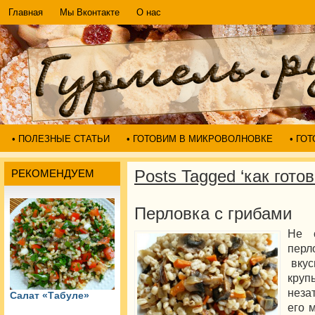
Главная
Мы Вконтакте
О нас
• ПОЛЕЗНЫЕ СТАТЬИ
• ГОТОВИМ В МИКРОВОЛНОВКЕ
• ГО
Posts Tagged ‘как гото
РЕКОМЕНДУЕМ
Перловка с грибами
Не с
перл
вкус
кру
неза
Салат «Табуле»
его 