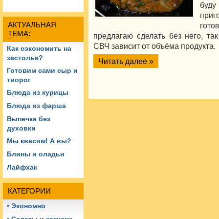
буду
приг
АКТУАЛЬНАЯ
гото
ТЕМА:
предлагаю сделать без него, так
СВЧ зависит от объёма продукта.
Как сэкономить на
застолье?
Читать далее »
Готовим сами сыр и
творог
Блюда из курицы
Блюда из фарша
Выпечка без
духовки
Мы квасим! А вы?
Блины и оладьи
Лайфхак
КАТЕГОРИИ
• Экономно