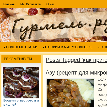
Главная
Мы Вконтакте
О нас
• ПОЛЕЗНЫЕ СТАТЬИ
• ГОТОВИМ В МИКРОВОЛНОВКЕ
• ГО
Posts Tagged ‘как приг
РЕКОМЕНДУЕМ
Азу (рецепт для микро
Ес
микр
25 
говя
ско
Брауни с творогом и
удив
вишней