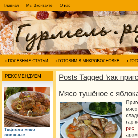
Главная
Мы Вконтакте
О нас
• ПОЛЕЗНЫЕ СТАТЬИ
• ГОТОВИМ В МИКРОВОЛНОВКЕ
• ГО
Posts Tagged ‘как приг
РЕКОМЕНДУЕМ
Мясо тушёное с яблок
Приг
мясо
слад
гарн
рис
и
Тефтели мясо-
аром
овощные