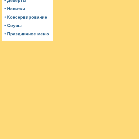
• Десерты
• Напитки
• Консервирование
• Соусы
• Праздничное меню