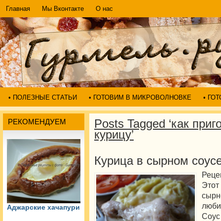
Главная
Мы Вконтакте
О нас
• ПОЛЕЗНЫЕ СТАТЬИ
• ГОТОВИМ В МИКРОВОЛНОВКЕ
• ГО
Posts Tagged ‘как приг
РЕКОМЕНДУЕМ
курицу’
Курица в сырном соус
Реце
Этот
сырн
люби
Аджарские хачапури
Соу