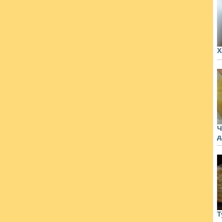
Х
Ч
д
Т