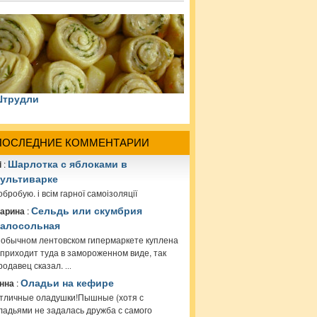
трудли
ПОСЛЕДНИЕ КОММЕНТАРИИ
i
:
Шарлотка с яблоками в
ультиварке
обробую. і всім гарної самоізоляції
арина
:
Сельдь или скумбрия
алосольная
 обычном лентовском гипермаркете куплена
 приходит туда в замороженном виде, так
родавец сказал.
...
нна
:
Оладьи на кефире
тличные оладушки!Пышные (хотя с
ладьями не задалась дружба с самого