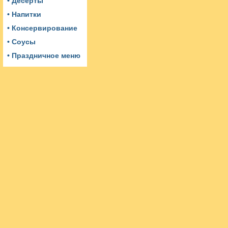
• Десерты
• Напитки
• Консервирование
• Соусы
• Праздничное меню