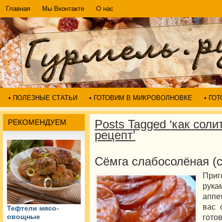
Главная
Мы Вконтакте
О нас
• ПОЛЕЗНЫЕ СТАТЬИ
• ГОТОВИМ В МИКРОВОЛНОВКЕ
• ГО
Posts Tagged ‘как сол
РЕКОМЕНДУЕМ
рецепт’
Сёмга слабосолёная (с
Приг
рука
аппе
вас 
Тефтели мясо-
гото
овощные