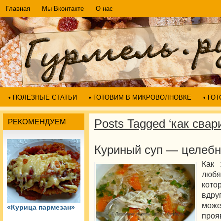
Главная
Мы Вконтакте
О нас
• ПОЛЕЗНЫЕ СТАТЬИ
• ГОТОВИМ В МИКРОВОЛНОВКЕ
• ГО
Posts Tagged ‘как свар
РЕКОМЕНДУЕМ
Куриный суп — целеб
Как 
любя
кото
вдру
може
«Курица пармезан»
про