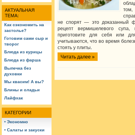
обла
том,
АКТУАЛЬНАЯ
спра
ТЕМА:
не спорят — это доказанный ф
Как сэкономить на
рецепт вермишелевого супа,
застолье?
приготовите для себя или дл
Готовим сами сыр и
учитываются, что во время болез
творог
стоять у плиты.
Блюда из курицы
Читать далее »
Блюда из фарша
Выпечка без
духовки
Мы квасим! А вы?
Блины и оладьи
Лайфхак
КАТЕГОРИИ
• Экономно
• Салаты и закуски