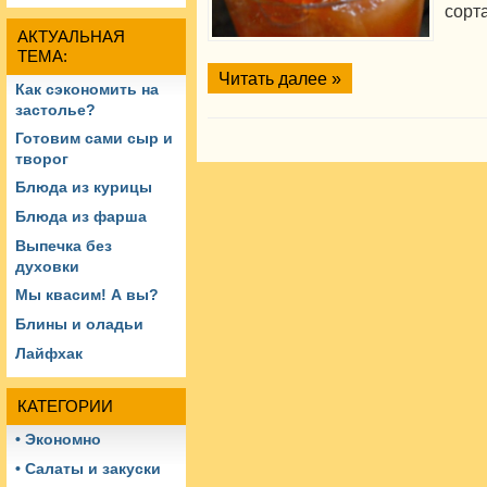
сорта
АКТУАЛЬНАЯ
ТЕМА:
Читать далее »
Как сэкономить на
застолье?
Готовим сами сыр и
творог
Блюда из курицы
Блюда из фарша
Выпечка без
духовки
Мы квасим! А вы?
Блины и оладьи
Лайфхак
КАТЕГОРИИ
• Экономно
• Салаты и закуски