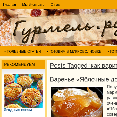
Главная
Мы Вконтакте
О нас
• ПОЛЕЗНЫЕ СТАТЬИ
• ГОТОВИМ В МИКРОВОЛНОВКЕ
• ГО
Posts Tagged ‘как вари
РЕКОМЕНДУЕМ
Варенье «Яблочные д
Пол
мар
равн
очен
«Яб
Ягодные кексы
сове