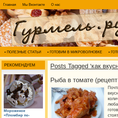
Главная
Мы Вконтакте
О нас
• ПОЛЕЗНЫЕ СТАТЬИ
• ГОТОВИМ В МИКРОВОЛНОВКЕ
• ГО
Posts Tagged ‘как вкус
РЕКОМЕНДУЕМ
Рыба в томате (рецепт
Почт
вку
коли
люба
гото
Мороженое
стоя
«Пломбир по-