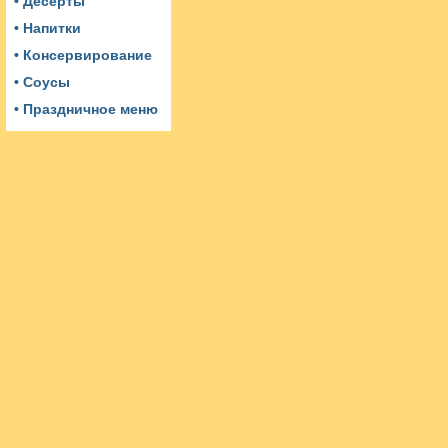
• Десерты
• Напитки
• Консервирование
• Соусы
• Праздничное меню