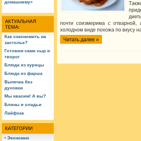
домашнему»
Такж
прид
диет
АКТУАЛЬНАЯ
почти соизмерима с отварной, 
ТЕМА:
холодном виде похожа по вкусу н
Как сэкономить на
Читать далее »
застолье?
Готовим сами сыр и
творог
Блюда из курицы
Блюда из фарша
Выпечка без
духовки
Мы квасим! А вы?
Блины и оладьи
Лайфхак
КАТЕГОРИИ
• Экономно