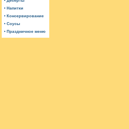
• Десерты
• Напитки
• Консервирование
• Соусы
• Праздничное меню