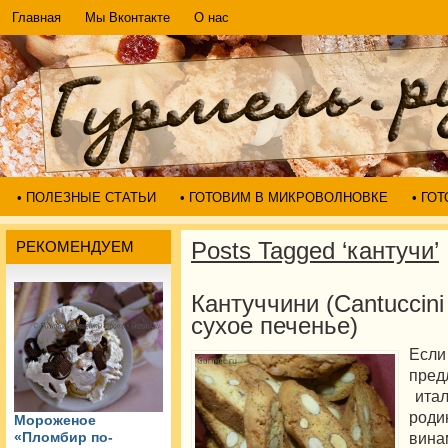
Главная
Мы Вконтакте
О нас
• ПОЛЕЗНЫЕ СТАТЬИ
• ГОТОВИМ В МИКРОВОЛНОВКЕ
• ГО
Posts Tagged ‘кантучи’
РЕКОМЕНДУЕМ
Кантуччини (Cantuccin
сухое печенье)
Если
пр
итал
род
Мороженое
вина
«Пломбир по-