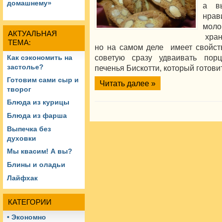
домашнему»
а в
нрав
моло
АКТУАЛЬНАЯ
хран
ТЕМА:
но на самом деле имеет свойств
советую сразу удваивать порц
Как сэкономить на
застолье?
печенья Бискотти, который готов
Готовим сами сыр и
Читать далее »
творог
Блюда из курицы
Блюда из фарша
Выпечка без
духовки
Мы квасим! А вы?
Блины и оладьи
Лайфхак
КАТЕГОРИИ
• Экономно