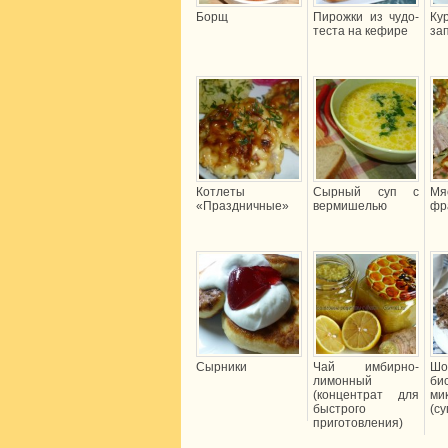
Борщ
Пирожки из чудо-
Ку
теста на кефире
за
Котлеты
Сырный суп с
М
«Праздничные»
вермишелью
фр
Сырники
Чай имбирно-
Шо
лимонный
б
(концентрат для
ми
быстрого
(с
приготовления)