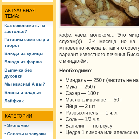
АКТУАЛЬНАЯ
ТЕМА:
Как сэкономить на
застолье?
кофе, чаем, молоком… Это минд
Готовим сами сыр и
слухам)))) 3-4 месяца, но на
творог
мгновенно исчезать, так что сове
Блюда из курицы
вариант известного печенья Биск
с миндалём.
Блюда из фарша
Необходимо:
Выпечка без
духовки
Миндаль — 250 г (чистить не на
Мы квасим! А вы?
Мука — 250 г
Блины и оладьи
Сахар — 180 г
Масло сливочное — 50 г
Лайфхак
Яйца — 2 шт
Разрыхлитель — 1 ч. л.
КАТЕГОРИИ
Соль — 1/3 ч.л.
Ванилин — по вкусу
• Экономно
Цедра 1 лимона или апельсина
• Салаты и закуски