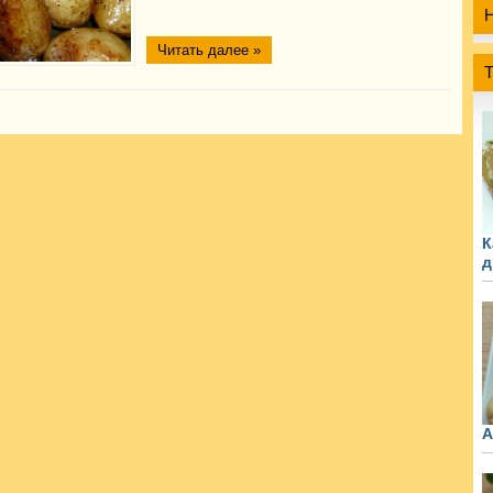
Читать далее »
К
д
А