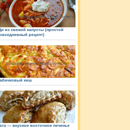
и из свежей капусты (простой
овседневный рецепт)
абачковый киш
ата — вкусное восточное печенье