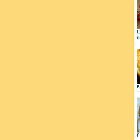
Щ
п
К
Г