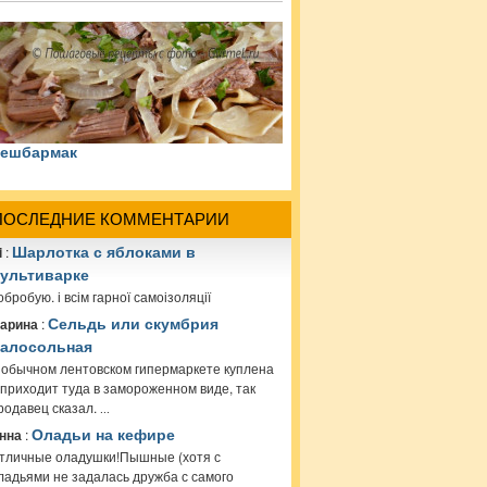
ешбармак
ПОСЛЕДНИЕ КОММЕНТАРИИ
i
:
Шарлотка с яблоками в
ультиварке
обробую. і всім гарної самоізоляції
арина
:
Сельдь или скумбрия
алосольная
 обычном лентовском гипермаркете куплена
 приходит туда в замороженном виде, так
родавец сказал.
...
нна
:
Оладьи на кефире
тличные оладушки!Пышные (хотя с
ладьями не задалась дружба с самого