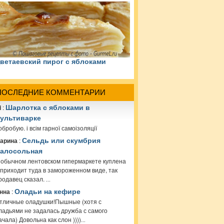
ветаевский пирог с яблоками
ПОСЛЕДНИЕ КОММЕНТАРИИ
i
:
Шарлотка с яблоками в
ультиварке
обробую. і всім гарної самоізоляції
арина
:
Сельдь или скумбрия
алосольная
 обычном лентовском гипермаркете куплена
 приходит туда в замороженном виде, так
родавец сказал.
...
нна
:
Оладьи на кефире
тличные оладушки!Пышные (хотя с
ладьями не задалась дружба с самого
ачала) Довольна как слон ))))
...