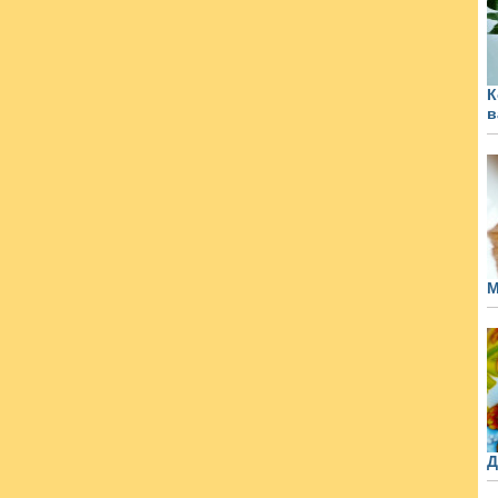
К
в
М
Д