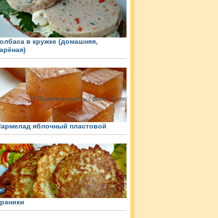
олбаса в кружке (домашняя,
арёная)
армелад яблочный пластовой
раники