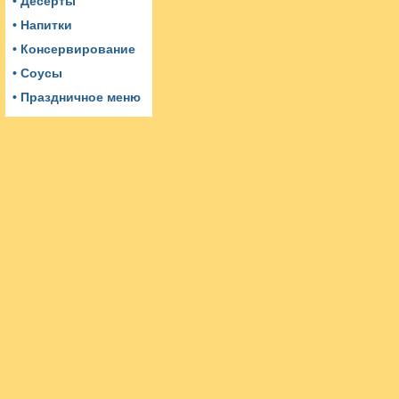
• Десерты
• Напитки
• Консервирование
• Соусы
• Праздничное меню