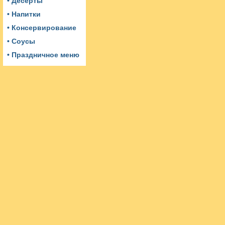
• Десерты
• Напитки
• Консервирование
• Соусы
• Праздничное меню