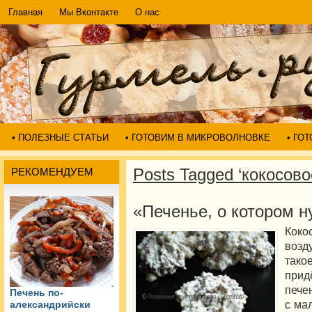
Главная
Мы Вконтакте
О нас
• ПОЛЕЗНЫЕ СТАТЬИ
• ГОТОВИМ В МИКРОВОЛНОВКЕ
• ГО
Posts Tagged ‘кокосово
РЕКОМЕНДУЕМ
«Печенье, о котором 
Коко
возд
тако
прид
пече
Печень по-
с ма
александрийски