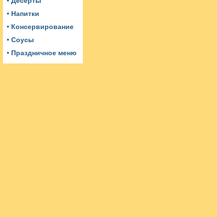
• Десерты
• Напитки
• Консервирование
• Соусы
• Праздничное меню