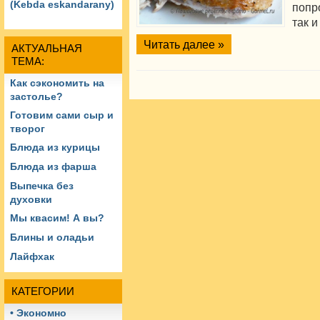
(Kebda eskandarany)
попр
так и
Читать далее »
АКТУАЛЬНАЯ
ТЕМА:
Как сэкономить на
застолье?
Готовим сами сыр и
творог
Блюда из курицы
Блюда из фарша
Выпечка без
духовки
Мы квасим! А вы?
Блины и оладьи
Лайфхак
КАТЕГОРИИ
• Экономно