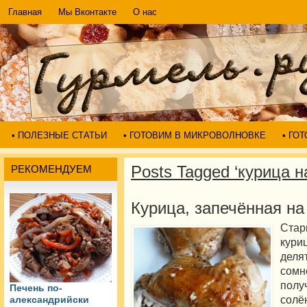
Главная
Мы Вконтакте
О нас
• ПОЛЕЗНЫЕ СТАТЬИ
• ГОТОВИМ В МИКРОВОЛНОВКЕ
• ГО
Posts Tagged ‘курица н
РЕКОМЕНДУЕМ
Курица, запечённая на
Ста
кури
дел
сом
полу
Печень по-
солё
александрийски