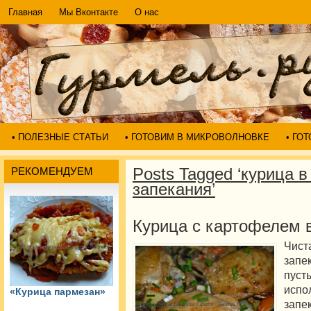
Главная
Мы Вконтакте
О нас
• ПОЛЕЗНЫЕ СТАТЬИ
• ГОТОВИМ В МИКРОВОЛНОВКЕ
• ГО
Posts Tagged ‘курица в
РЕКОМЕНДУЕМ
запекания’
Курица с картофелем 
Чист
запе
пус
испо
«Курица пармезан»
запе