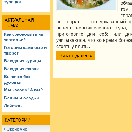
турецки
обла
том,
спра
АКТУАЛЬНАЯ
не спорят — это доказанный ф
ТЕМА:
рецепт вермишелевого супа,
приготовите для себя или дл
Как сэкономить на
учитываются, что во время болез
застолье?
стоять у плиты.
Готовим сами сыр и
творог
Читать далее »
Блюда из курицы
Блюда из фарша
Выпечка без
духовки
Мы квасим! А вы?
Блины и оладьи
Лайфхак
КАТЕГОРИИ
• Экономно