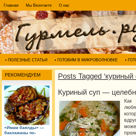
Главная
Мы Вконтакте
О нас
• ПОЛЕЗНЫЕ СТАТЬИ
• ГОТОВИМ В МИКРОВОЛНОВКЕ
• ГО
Posts Tagged ‘куриный
РЕКОМЕНДУЕМ
Куриный суп — целеб
Как 
любя
кото
вдру
може
«Имам баялды» —
про
баклажаны по-