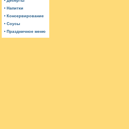
• Десерты
• Напитки
• Консервирование
• Соусы
• Праздничное меню