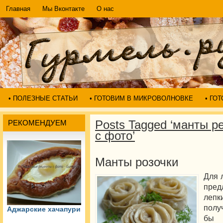
Главная
Мы Вконтакте
О нас
• ПОЛЕЗНЫЕ СТАТЬИ
• ГОТОВИМ В МИКРОВОЛНОВКЕ
• ГО
Posts Tagged ‘манты р
РЕКОМЕНДУЕМ
с фото’
Манты розочки
Для 
пред
лепк
полу
Аджарские хачапури
бы 